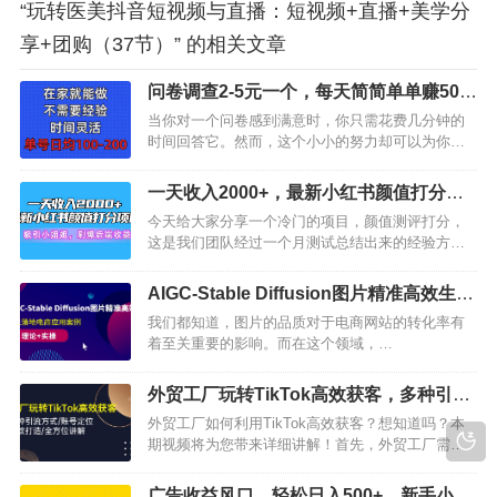
“玩转医美抖音短视频与直播：短视频+直播+美学分
享+团购（37节）” 的相关文章
问卷调查2-5元一个，每天简简单单赚50-
100零花钱
当你对一个问卷感到满意时，你只需花费几分钟的
时间回答它。然而，这个小小的努力却可以为你带
来一些额外的收入。事实上，问卷调查是一个非常
真实可靠的赚钱途径，而且一直都存在。当然，刚
一天收入2000+，最新小红书颜值打分项
开始的时候，你可能不太熟悉问卷调查的操作方
目，吸引小姐姐，刷爆后端收益
今天给大家分享一个冷门的项目，颜值测评打分，
式，导致有些问卷无法完成。但是，你不用担心，
这是我们团队经过一个月测试总结出来的经验方法
因为这个过程会随着你的熟练而变得越来越…
课程非常详细。之前呢我们一直做视频内容引流涨
粉，每天引流三四个，无意间在逛淘宝的时候看到
AIGC-Stable Diffusion图片精准高效生
【颜值打分】这个商品链接，“颜值打分”这四个字引
成，真正落地电商应用案例(理论+实操)
我们都知道，图片的品质对于电商网站的转化率有
起了我的注意，抱着试试看的态度转了个6.9体验了
着至关重要的影响。而在这个领域，
一下。这个项目简单来说就是颜…
AIGC（StableDiffusion）技术无疑是行业中的佼佼
者。那么，AIGC究竟是如何实现图片精准高效生成
外贸工厂玩转TikTok高效获客，多种引流
的呢？它究竟有没有真正落地电商应用案例呢？接
方式/账号定位/爆款打造/全方位讲解
外贸工厂如何利用TikTok高效获客？想知道吗？本
下来，我们就一起来探讨一下这个话题。首先，我
期视频将为您带来详细讲解！首先，外贸工厂需要
们来了解一下AIGC技术…
明确自己的目标客户群体，然后针对目标客户进行
抖音账号定位。比如，如果您的客户群体是年轻女
广告收益风口，轻松日入500+，新手小白