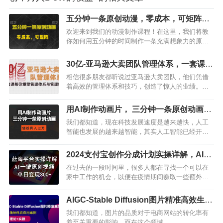
五分钟一条原创动漫，零成本，可矩阵，
日入2000+
欢迎来到我们的动漫制作课程！在这里，我们将教
你如何用五分钟的时间制作一条充满想象力的原创
动漫，并且无需任何成本，轻松实现日入2000+的目
标！…
30亿-亚马逊大卖团队管理体系，一套课帮
你重塑管理体系与管理技巧
相信很多朋友都听说过亚马逊大卖团队，他们凭借
着高效的管理体系和技巧，创造了惊人的业绩。现
在，我们将为您揭秘大卖团队管理体系SOP，帮助
您重塑管理体系与管理技巧。首先，科学设置组织
用AI制作动画片， 三分钟一条原创动画，
架构是亚马逊大卖团队成功的关键之一。他们注重
轻松月入过万
我们都知道，现在科技发展速度是越来越快，人工
团队的专业化分工，设立了不同的部门，如市场营
智能也发展的越来越智能，其实人工智能已经开始
销、运营、供应链等。每个部门都有明…
在很多领域发挥作用了，而且效果也是越来越好，
今天给大家带来的这个项目是用AI制作动画片，我
2024支付宝创作分成计划实操详解，AI一
就问问大家，现在还有人不会画画吗？可以说，会
键原创视频，单日变现300+
在过去的一段时间里，很多人都在寻找一个可以在
画画的人已经可以说是越来越少啦，当然啦，这并
家中工作的机会，以便在疫情期间赚取一些额外的
不影响我们学习，毕竟人工智能的出现…
收入。然而，很多人并没有找到合适的工作，因为
他们没有相关技能和经验。但是，现在有一个好消
AIGC-Stable Diffusion图片精准高效生
息，支付宝发布了一个新的视频赚钱项目，名为“蓝
成，真正落地电商应用案例(理论+实操)
我们都知道，图片的品质对于电商网站的转化率有
海平台”，这个平台是一个竞争相对较小的平台，因
着至关重要的影响。而在这个领域，