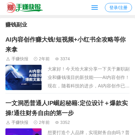
登录/注册
赚钱副业
AI内容创作赚大钱!短视频+小红书全攻略等你
来拿
手赚快报
2年前
3374
大家好！今天给大家分享一下关于兼职副
业和赚钱项目的新技能——AI内容创作！
现在，随着科技的进步，AI内容创作已经
成为一个炙手可热的赚钱途径。不再需要
一文洞悉普通人IP崛起秘籍:定位设计＋爆款实
花费大量时间和精力进行内容创作，只需
要简单的AI提示指令，就可以轻松生成爆
操!通往财务自由的第一步
款文案！首先，我们可以利用AI工具进行
手赚快报
2年前
3352
智能的内容创作，比如撰写文章、设计海
想要打造个人品牌，实现财务自由吗？普