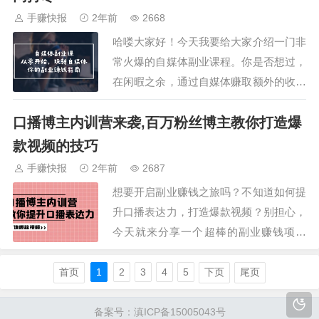
索，确实有这样的领域适合我们操作！中
手赚快报
2年前
2668
视频新玩法大揭秘！想轻松赚钱吗？想开
哈喽大家好！今天我要给大家介绍一门非
启原创之路吗？…
常火爆的自媒体副业课程。你是否想过，
在闲暇之余，通过自媒体赚取额外的收入
呢？这门课程将带你从零开始玩转自媒
口播博主内训营来袭,百万粉丝博主教你打造爆
体，让你的副业成为赚钱的主力军！这门
课程涵盖了自媒体运营的各个方面，从账
款视频的技巧
号注册、内容创作、平台运营、粉丝增长
手赚快报
2年前
2687
到盈利变现，全方位助你打造自媒体赚钱
想要开启副业赚钱之旅吗？不知道如何提
机器。你将学到…
升口播表达力，打造爆款视频？别担心，
今天就来分享一个超棒的副业赚钱项目
——口播博主内训营！ 在这个内训营
中，你将跟随百万粉丝博主一起探索口播
首页
1
2
3
4
5
下页
尾页
技巧的秘密。你将学会如何提升自己的口
播表达力，吸引更多粉丝关注，轻松变现
备案号：滇ICP备15005043号