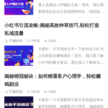
报等…
通人也能走上IP崛起之路！首先，我们需
要精准定位自己的优势和特长，找到适合
自己的领域和赛道。无论是兼职副业还是
小红书引流攻略:揭秘高效种草技巧,轻松打造
赚钱项目，都要有清晰的目标和定位。接
着，我们揭秘爆款内容创作的秘诀，教你
私域流量
如何抓住用户的眼球和心智，吸引更多的
手赚快报
2年前
3294
关注和粉丝。让你的内容与众不同，独具
大家好，今天我来分享一下如何在小红书
特色！最后…
上玩转副业赚钱项目！首先，我们要了解
小红书的爆文算法。通过深入了解算法机
制，我们可以更好地打造爆款内容，吸引
揭秘销冠秘诀：如何精通客户心理学，轻松赚
更多目标用户。在小红书上，高效种草与
引流是关键。我们要学会利用小红书的平
钱副业
台优势，通过发布优质内容来吸引粉丝，
手赚快报
2年前
3486
并将他们引导到自己的私域流量池。那
大家好！今天我要和大家分享的是如何从
么，如何打造高…
新手到销冠，精通客户心理学，揭秘销冠