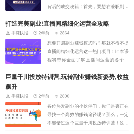
背后的成交秘籍！首先，要想在兼职副业
中脱颖而出，成为销冠，我们必须了解客
打造完美副业!直播间精细化运营全攻略
户的心理和需求。只有这样，才能更好地
把握客户需求，为客户提供真正有价值的
手赚快报
2年前
2864
产品或服务。其次，我们需要掌握有效的
想要开启副业赚钱模式吗？那就不得不提
沟通技巧和谈判技巧。这些技巧不仅能够
直播间精细化运营这一热门项目！📈本课
帮助我们更好…
程将带你全面了解直播间运营的各个环
节，从策划、推广到成交，让你成为真正
巨量千川投放特训营,玩转副业赚钱新姿势,收益
的操盘手！课程共分为11节，每一节都涵
盖了不同的主题和内容。你将学会如何精
飙升
准定位目标用户、如何设计吸引人的直播
手赚快报
2年前
2890
内容、如何提升直播间的转化率等等。这
各位热爱副业的小伙伴们，你们是否正在
些内容对于想…
寻找一个高效的赚钱途径呢？那么，一定
不能错过这个巨量千川投放特训营！这是
一个帮助你提升投放效率和收益的好机