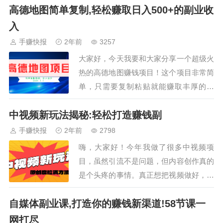
高德地图简单复制,轻松赚取日入500+的副业收
会。无论是想要探索新副业的你，还是已
经在副业领域摸爬滚打的你，都会从这个
入
特训营中获得宝贵的经验和知识。在这五
手赚快报
2年前
3257
节的特训营中，你将学习到如何更加高效
大家好，今天我要和大家分享一个超级火
地投放广告，提…
热的高德地图赚钱项目！这个项目非常简
单，只需要复制粘贴就能赚取丰厚的报
酬！高德地图为了吸引更多用户，推出了
中视频新玩法揭秘:轻松打造赚钱副
激励计划。我们只需要复制粘贴相关信
息，就能轻松赚取4元的报酬。而且，这
手赚快报
2年前
2798
个兼职操作简单易懂，只需要两分钟就能
嗨，大家好！今年我做了很多中视频项
完成一单。重要的是，你可以无限做单，
目，虽然引流不是问题，但内容创作真的
也就意味着日入5…
是个头疼的事情。真正想把视频做好，有
时得花上一整天的时间。所以，我一直在
自媒体副业课,打造你的赚钱新渠道!58节课一
研究有没有相对轻松，又能做出原创度极
高、受众广、容易爆的领域。经过我的探
网打尽