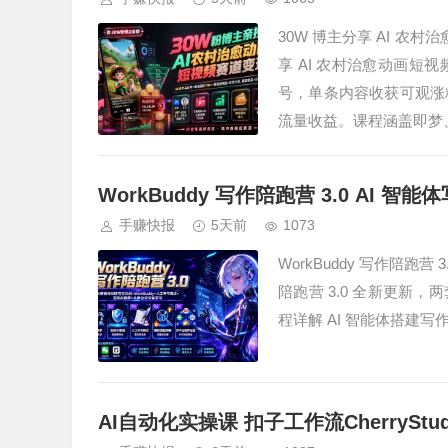
30W 博主分享 AI 农
享 AI 农村治愈动画
号，单条内容收获可观涨
流量收益。课程涵盖即梦、
WorkBuddy 写作陪跑营 3.0 AI 智能
手赚快报
5天前
1073
WorkBuddy 写作陪跑营 3
陪跑营 3.0 全新更新
程详解 AI 智能体搭建写
AI自动化实操课 扣子工作流CherrySt