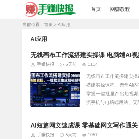
首页
网赚教程
当前位置：
首页
> AI应用
AI应用
无线画布工作流搭建实操课 电脑端AI
手赚快报
5天前
1114
无线画布工作流搭建实操
搭建实操课程，聚焦AI
掌握一键批量产出短视频、
流手机与电脑端用法、无
AI短篇网文速成课 零基础网文写作通关
手赚快报
5天前
1057