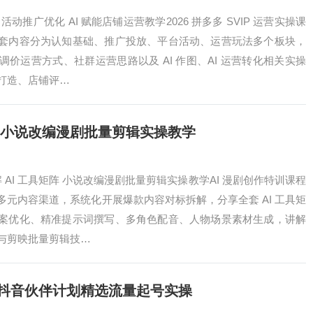
动推广优化 AI 赋能店铺运营教学2026 拼多多 SVIP 运营实操课
套内容分为认知基础、推广投放、平台活动、运营玩法多个板块，
价运营方式、社群运营思路以及 AI 作图、AI 运营转化相关实操
打造、店铺评…
矩阵 小说改编漫剧批量剪辑实操教学
解 AI 工具矩阵 小说改编漫剧批量剪辑实操教学AI 漫剧创作特训课程
元内容渠道，系统化开展爆款内容对标拆解，分享全套 AI 工具矩
案优化、精准提示词撰写、多角色配音、人物场景素材生成，讲解
与剪映批量剪辑技…
频 抖音伙伴计划精选流量起号实操