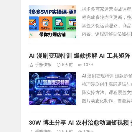
拼多多商家运营实战课程 活
程完成多轮内容更新，整
涵盖大促运营思路、商品调
内容。课程讲解百亿黑标
AI 漫剧变现特训 爆款拆解 AI 工具
手赚快报
5天前
1079
AI 漫剧变现特训 爆款拆
梳理漫剧创作底层逻辑与多
阵实操方法。课程覆盖文
图片动态化制作、雪漫剪
30W 博主分享 AI 农村治愈动画短视
手赚快报
5天前
1065