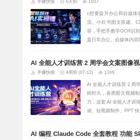
手赚快报
6天前
1037
c想要提升办公和自媒体
流、小红书图文搭建、Che
容，手把手教学OCR识
盖日常办公、自媒体内容
AI 全能人才训练营 2 周学会文案图像
手赚快报
4周前
(07-12)
1169
AI 全能人才训练营 2
耗时久，各类图文视频制
力，这套 AI 全能人才训
成、短视频制作、PPT 
AI 编程 Claude Code 全套教程 功