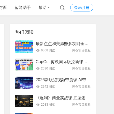
封面
智能助手
帮助
登录/注册
热门阅读
最新点点和美添赚多功能全自动挂机项目，单机一天5-10米 多号多撸【永久脚本+使用教程]
6308 浏览
网创项目教程
CapCut 剪映国际版拉新课：亲测日入 3 张 + 附教程
2530 浏览
网创项目教程
2026新版短视频带货课 AI带货+数字人+多赛道实操教程
2242 浏览
网创项目教程
《逐利》商业实战课 底层逻辑 + 18 锦囊 跨周期财富心法
2083 浏览
网创项目教程