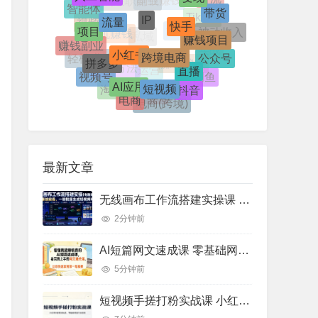
引流
IP
带货
流量
智能体
快手
手机兼职赚钱
副业赚钱
项目
TikTok
赚钱项目
视频
被动收入
小红书
跨境电商
赚钱副业
漫剧
手机赚钱
私域
拼多多
公众号
实战
直播
轻松赚钱
视频号
赚钱秘籍
AI应用
短视频
赚钱方法
闲鱼
运营
抖音
淘宝
剪辑
电商
兼职副业
电商(跨境)
最新文章
无线画布工作流搭建实操课 电脑端AI视频图文批量生成商业落地教程
2分钟前
AI短篇网文速成课 零基础网文写作通关 过稿创作实操教程（8月更新）
5分钟前
短视频手搓打粉实战课 小红书抖音截流玩法 账号流量运营实操教程