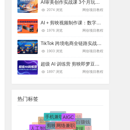
AI审美创作实战课 3个月玩透AI艺术 突破创作瓶颈
2074 浏览
网创项目教程
AI + 剪映视频制作课：数字人特效 + 带货转型，全攻略实操教学
1976 浏览
网创项目教程
TikTok 跨境电商全链路实战：从亏损到 2000 万 GMV 的方法论
1903 浏览
网创项目教程
超级 AI 训练营 剪映即梦豆包实战教程 爆款制作指南
1897 浏览
网创项目教程
热门标签
手机兼职
AIGC
自媒体
市场营销
网络兼职
创业
剪映
小白赚钱
商业
变现
人工智能
软件
财务自由