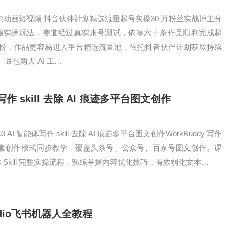
村治愈动画短视频 抖音伙伴计划精选流量起号实操30 万粉丝实战博主分
短视频实操玩法，赛道经过真实账号测试，依靠六十条作品顺利完成起
粉，作品更容易进入平台精选流量池，依托抖音伙伴计划获取持续
豆包两大 AI 工…
体写作 skill 去除 AI 痕迹多平台图文创作
.0 AI 智能体写作 skill 去除 AI 痕迹多平台图文创作WorkBuddy 写作
，两套创作模式同步教学，覆盖头条号、公众号、百家号图文创作。课
作 Skill 完整实操流程，熟练掌握内容优化技巧，有效弱化文本…
udio飞书机器人全教程