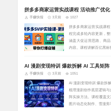
拼多多商家运营实战课程 活动推广优化 
手赚快报
3天前
1027
拼多多商家运营实战课程 活
程完成多轮内容更新，整
涵盖大促运营思路、商品调
内容。课程讲解百亿黑标
AI 漫剧变现特训 爆款拆解 AI 工具
手赚快报
3天前
1051
AI 漫剧变现特训 爆款拆
梳理漫剧创作底层逻辑与多
阵实操方法。课程覆盖文
图片动态化制作、雪漫剪