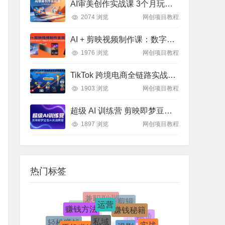
AI审美创作实战课 3个月玩透AI艺术 突破创作瓶颈
2074 浏览
网创项目教程
AI + 剪映视频制作课：数字人特效 + 带货转型，全攻略实操教学
1976 浏览
网创项目教程
TikTok 跨境电商全链路实战：从亏损到 2000 万 GMV 的方法论
1903 浏览
网创项目教程
超级 AI 训练营 剪映即梦豆包实战教程 爆款制作指南
1897 浏览
网创项目教程
热门标签
兼职副业
运营
剪辑
赚钱方法
赚钱秘籍
淘宝
电商(跨境)
私域
漫剧
电商
闲鱼
手机赚钱
轻松赚钱
实战