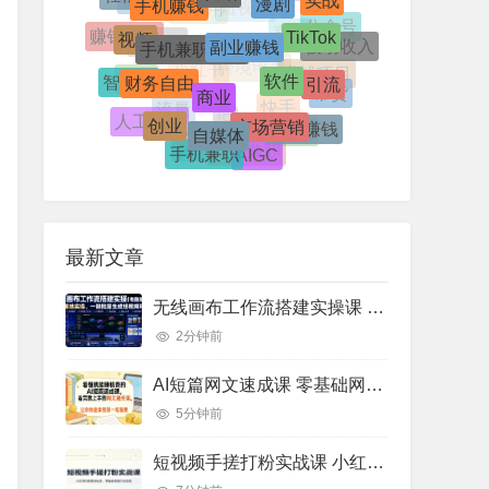
抖音
视频号
TikTok
副业赚钱
手机兼职赚钱
视频
短视频
AI应用
公众号
赚钱副业
被动收入
直播
软件
拼多多
财务自由
引流
商业
智能体
赚钱项目
项目
跨境电商
小红书
带货
市场营销
创业
自媒体
小白赚钱
人工智能
流量
快手
变现
IP
手机兼职
AIGC
剪映
网络兼职
最新文章
无线画布工作流搭建实操课 电脑端AI视频图文批量生成商业落地教程
2分钟前
AI短篇网文速成课 零基础网文写作通关 过稿创作实操教程（8月更新）
5分钟前
短视频手搓打粉实战课 小红书抖音截流玩法 账号流量运营实操教程