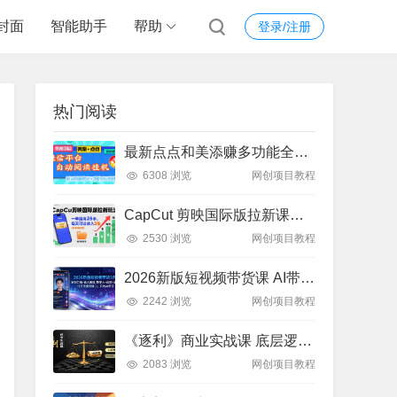
封面
智能助手
帮助
登录/注册
热门阅读
最新点点和美添赚多功能全自动挂机项目，单机一天5-10米 多号多撸【永久脚本+使用教程]
6308 浏览
网创项目教程
CapCut 剪映国际版拉新课：亲测日入 3 张 + 附教程
2530 浏览
网创项目教程
2026新版短视频带货课 AI带货+数字人+多赛道实操教程
2242 浏览
网创项目教程
《逐利》商业实战课 底层逻辑 + 18 锦囊 跨周期财富心法
2083 浏览
网创项目教程