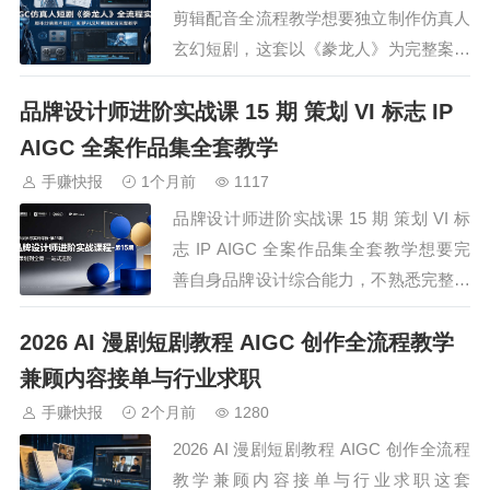
品发…
剪辑配音全流程教学想要独立制作仿真人
玄幻短剧，这套以《豢龙人》为完整案例
的 AIGC 实战课程覆盖项目全流程操作。
品牌设计师进阶实战课 15 期 策划 VI 标志 IP
课程配套全套学习素材，细致讲解剧本改
编、分镜脚本撰写方法，完整拆解人物、
AIGC 全案作品集全套教学
神兽、道具、场景整套美术设计思路，分
手赚快报
1个月前
1117
享适配短剧的专业提示词撰写技巧，…
品牌设计师进阶实战课 15 期 策划 VI 标
志 IP AIGC 全案作品集全套教学想要完
善自身品牌设计综合能力，不熟悉完整全
案落地流程，不会结合 AI 工具优化标志
2026 AI 漫剧短剧教程 AIGC 创作全流程教学
与视觉创作，这套品牌设计进阶课程覆盖
完整设计链路，从前期品牌策划、中英文
兼顾内容接单与行业求职
字体设计理论实操入手，多类风格标志分
手赚快报
2个月前
1280
步练习，搭配 AIGC 专…
2026 AI 漫剧短剧教程 AIGC 创作全流程
教学兼顾内容接单与行业求职这套