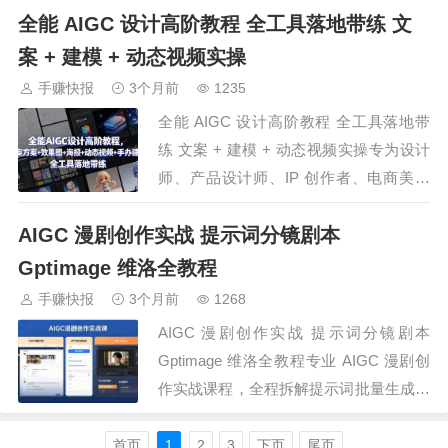
全能 AIGC 设计高阶教程 全工具落地带练 文
学，从账号注册、关键词公式、画面光影
氛围控制，到专属模型训练、LORA 定制
案 + 建模 + 动态视频实操
逐一拆解。涵盖工业产品建模、IP 手办
手赚快报
3个月前
1235
角色雕刻…
全能 AIGC 设计高阶教程 全工具落地带
练 文案 + 建模 + 动态视频实操专为设计
师、产品设计师、IP 创作者、电商美工
打造的 AIGC 设计高阶实战教程，拒绝基
AIGC 漫剧创作实战 提示词分镜剧本
础入门，聚焦全流程商业落地，从文案方
案、效果图制作到海报 KV、动态视频、
Gptimage 维洛全教程
手办建模全覆盖。系统讲解 Midjourney、
手赚快报
3个月前
1268
Stable…
AIGC 漫剧创作实战 提示词分镜剧本
Gptimage 维洛全教程专业 AIGC 漫剧创
作实战课程，全程拆解提示词批量生成剧
本分镜的实用技法，手把手教学 Gpt
image 2.0 创作技巧，涵盖角色、场景、
首页
1
2
3
下页
尾页