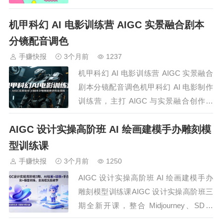
套课件资源。课程从 AI 软件操作、钢笔
机甲科幻 AI 电影训练营 AIGC 实景融合剧本
工具用法入手，深耕黑体、宋体、隶书、
民国字形等多款字体设计技法，详解配
分镜配音调色
色、文字编排与各类构图技巧。同时结合
手赚快报
3个月前
1237
AIGC 玩法，手把手教…
机甲科幻 AI 电影训练营 AIGC 实景融合
剧本分镜配音调色机甲科幻 AI 电影制作
训练营，主打 AIGC 与实景融合创作模
式，完整覆盖机甲科幻影片从前期策划到
AIGC 设计实操高阶班 AI 绘画建模手办雕刻模
后期精修的全流程体系。系统教学剧本拆
解、风格定调、角色与场景道具资产开
型训练课
发，详解画面视角分镜生成、动态分镜预
手赚快报
3个月前
1250
演、图像视频生成实操技法，精讲…
AIGC 设计实操高阶班 AI 绘画建模手办
雕刻模型训练课AIGC 设计实操高阶班三
期全新开课，整合 Midjourney、SD、
ComfyUI、Zbrush 四大主流工具系统教