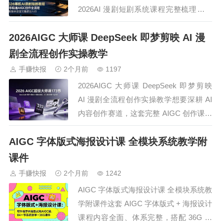
2026AI 漫剧短剧系统课程完整梳理赛道
行业现状、商业运作模式，细致拆解从剧
2026AIGC 大师课 DeepSeek 即梦剪映 AI 漫
本解析、美术音效素材制作、分镜绘制、
镜头调度到剪辑发布的完整 AIGC 创作链
剧全流程创作实操教学
路，深度讲解导演叙事逻辑、蒙太奇构图
手赚快报
2个月前
1197
思路与各类场景专属提示词撰…
2026AIGC 大师课 DeepSeek 即梦剪映
AI 漫剧全流程创作实操教学想要深耕 AI
内容创作赛道，这套完整 AIGC 创作课程
涵盖 DeepSeek 文案、即梦图文视频生
AIGC 字体版式海报设计课 全模块系统教学附
成、剪映 AI 剪辑、漫剧完整制作流程，
课程包含上百节实操教学，从各类 AI 动
课件
画作品、CG 短片、小说漫画推文到漫…
手赚快报
2个月前
1242
AIGC 字体版式海报设计课 全模块系统教
学附课件这套 AIGC 字体版式 + 海报设计
课程内容全面、体系完整，搭配 36G 全