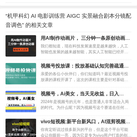
“机甲科幻 AI 电影训练营 AIGC 实景融合剧本分镜配
音调色” 的相关文章
用AI制作动画片， 三分钟一条原创动画，
轻松月入过万
我们都知道，现在科技发展速度是越来越快，人工
智能也发展的越来越智能，其实人工智能已经开始
在很多领域发挥作用了，而且效果也是越来越好，
今天给大家带来的这个项目是用AI制作动画片，我
视频号投放课：投放基础认知完善疏通，
就问问大家，现在还有人不会画画吗？可以说，会
快速建模打标签，稳住投产稳住账号
亲爱的各位小伙伴们，你们知道吗？最近视频号投
画画的人已经可以说是越来越少啦，当然啦，这并
放课的课程开课了，这次的课程主要是针对基础投
不影响我们学习，毕竟人工智能的出现…
放认知进行完善疏通，帮助大家更好地掌握视频号
的投放技巧，提高投放效果。在视频号投放课中，
视频号，Ai美女，当天见收益，日入
我们会教大家如何完善投放认知，包括了解视频号
1000+
2024年是视频号的元年，也是普通人非常适合入局
的定位、目标用户、内容类型以及优化投放策略等
的时代。为什么呢？因为视频号这个赛道在任何平
方面的知识。这些知识点都非常实用，能…
台都吃香，无论是微博、微信还是其他平台，视频
号都是非常有优势的。现在，我给大家带来一个保
vivo短视频:新平台新风口，AI混剪视频7
姆级教学，让大家当天见收益，日入1000+轻轻松
天撸了2300+
你肯定听说过很多新兴的平台，但是这个平台可能
松。很简单，只需要跟着我的教学，按照我的方法
会让你眼前一亮，因为它是专为vivo用户打造的创作
去执行，就能够轻松地获得收益…