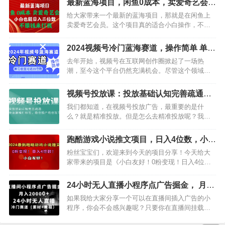
最新蓝海项目，闲鱼0成本，卖爱奇艺会
策略、预算配置大不相同。为了让大家最快掌握不
员，小白也能入三位数
给大家带来一个最新的蓝海项目，那就是在闲鱼上
同产品的投放策略找到最适合自己的打法，少走弯
卖爱奇艺会员。这个项目真的适合小白操作，不仅
路，我们特邀资深优化师，…
能轻松赚三位数，甚至还能赚更多！首先，我们来
了解一下爱奇艺会员。爱奇艺会员是一款非常受欢
2024视频号冷门蓝海赛道，操作简单 单号
迎的视频会员服务，它提供了大量的影视剧、纪录
收益可达四位数（教程+素材+工具）
去年开始，视频号在互联网创作圈掀起了一场热
片、综艺等内容，让用户可以随时随地享受高品质
潮，至今这个平台仍然充满机会。尽管这个领域竞
的观影体验。有了爱奇艺会员，用户可以…
争尚不激烈，是一个蓝海赛道，但只要您做得不
错，每个视频都有可能成为爆款。制作视频的过程
视频号投放课：投放基础认知完善疏通，
非常简单，只要熟练掌握之后，每天只需花一个小
快速建模打标签，稳住投产稳住账号
我们都知道，在视频号投放广告，最重要的是什
时就能完成。因此，如果您抓住了这个机会，并实
么？就是精准投放。但是怎么去精准投放呢？我们
实在在地去操作，那么日入四位数并非难事。…
今天就要来聊聊这个话题。首先，我们要清楚什么
是视频号。视频号是一个社交媒体平台，它的定位
跑酷游戏小说推文项目，日入4位数，小白
是一个内容平台。那么，我们在视频号投放广告，
友好0粉变现（附千G素材）
粉丝宝宝们，欢迎来到今天的项目分享！今天给大
就可以围绕着我们的内容进行投放。那么，如何来
家带来的项目是《小白友好！0粉变现！日入4位
完善视频号的投放基础认知呢？我们需要了…
数！跑酷游戏小说推文项目！》，这是一个非常适
合新手的项目，而且具有很高的利润空间。首先，
24小时无人直播小程序点广告掘金， 月入
让我们来了解一下这个项目的具体内容。游戏小说
20000+，冷门赛道
如果我给大家分享一个可以在直播间插入广告的小
推文项目通过在抖音等平台上发布小说类视频作
程序，你会不会感兴趣呢？只要你在直播间挂载这
品，引导用户到小说平台观看小说。这个项…
个小程序，小程序内平台会随机插入广告。当观众