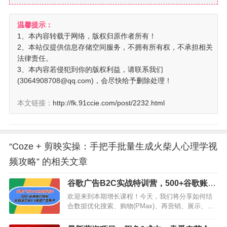
温馨提示：
1、本内容转载于网络，版权归原作者所有！
2、本站仅提供信息存储空间服务，不拥有所有权，不承担相关
法律责任。
3、本内容若侵犯到你的版权利益，请联系我们
(3064908708@qq.com)，会尽快给予删除处理！
本文链接：
http://fk.91ccie.com/post/2232.html
“Coze + 剪映实操：手把手批量生成火柴人心理学视
频攻略” 的相关文章
谷歌广告B2C实战特训营，500+谷歌账户
经验，实战演示从0-1搭建广告账户
欢迎来到本期增长课程！今天，我们将分享如何结
合数据优化搜索、购物(PMax)、再营销、展示、视
频广告类型，提升ROI稳定增长。不同的电商产品
(如大件家具、假发、服饰等)适合的广告类型、组合