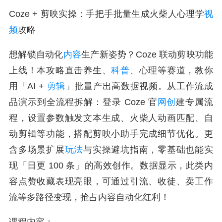
Coze + 剪映实操：手把手批量生成火柴人心理学
视
频
攻略
想解锁自动化
内容
生产新姿势？Coze 联动剪映功能
上线！本攻略直击养生、
科普
、心理等赛道，教你
用「AI +
剪辑
」批量产出高数据视频。从工作流成
品演示到全流程拆解：登录 Coze 官
网创
建专属流
程，设置参数触发文本生成、火柴人动画匹配、自
动剪辑等功能，搭配剪映小助手完成细节优化。更
含多场景扩展
玩法
与实操避坑指南，零基础也能实
现「日更 100 条」的高效创作。数据显示，此类内
容点赞收藏表现亮眼，可通过引流、收徒、卖工作
流等多路径变现，抢占内容自动化红利！