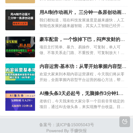
取更多的收益！单日收入轻松破500+，而且只要参
与就能赚钱，绝对是一个稳赚不赔的项目，让小白
用AI制作动画片， 三分钟一条原创动画，
们不再被割韭菜！快手掘金是什么？它是一种新型
轻松月入过万
我们都知道，现在科技发展速度是越来越快，人工
的网络赚钱方式，通过在快手上分享视频、关注视
智能也发展的越来越智能，其实人工智能已经开始
频等方式，可以获得相应的收益。而…
在很多领域发挥作用了，而且效果也是越来越好，
今天给大家带来的这个项目是用AI制作动画片，我
豪车配音，一个惊掉下巴，闷声发财的小
就问问大家，现在还有人不会画画吗？可以说，会
生意，日赚15万
项目主打简单、暴力、易操作、可复制，单人可
画画的人已经可以说是越来越少啦，当然啦，这并
做、不靠关系走门路、不重投资、可复制放大！今
不影响我们学习，毕竟人工智能的出现…
天给大家带来的这个项目，有点暴力，请先做好心
理准备！谨慎观看！！这个项目原理是利用软件生
内容运营-基本功：从零开始掌握内容型平
成炫富视频，满足各类人的炫富需求，具体你是用
台运营核心方法（20节课）
欢迎大家来到本期内容运营课程，今天我们将从零
来交友还是打造人设还是…，咱们这里不去深究，
开始，全面掌握内容型平台运营的核心方法，帮助
咱们主要是通过各渠道发布出售软件卖卡密…
大家在内容创业的道路上少走弯路，提高成功率。
那么，什么是内容型平台运营呢？简单来说，就是
AI撸头条3天必起号，无脑操作3分钟1
通过策划、制作、推广等手段，让内容吸引用户，
条，复制粘贴轻松月入2W+
老铁们，今天我来给大家分享一个目前非常稳定的
从而提高平台知名度、用户黏性和商业价值的运营
项目，通过AI去做头条，来实现撸平台收益。目
方式。那么，如何掌握这些核心方法呢？…
前，我们工作室已经通过这个项目实现了年入
100+的成绩。当然，我们是批量操作的，今天给大
家介绍的是基本玩法。首先，我们需要有一个号，
备案号：滇ICP备15005043号
然后把这个号运营起来。怎么运营呢？首先，我们
Powered By 手赚快报