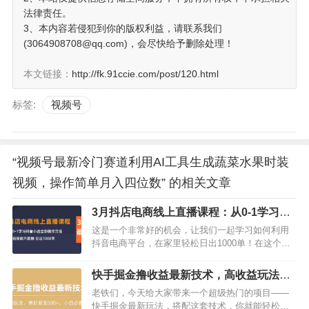
法律责任。
3、本内容若侵犯到你的版权利益，请联系我们
(3064908708@qq.com)，会尽快给予删除处理！
本文链接：
http://fk.91ccie.com/post/120.html
标签:
视频号
“视频号最新冷门赛道利用AI工具生成蔬菜水果时装
视频，操作简单月入四位数” 的相关文章
3月抖店电商线上直播课程：从0-1学习抖
音小店，不拍视频不直播 日出1000单
这是一个非常好的机会，让我们一起学习如何利用
抖音电商平台，在家里轻松日出1000单！在这个充
满挑战的时期，我们不仅需要保持社交距离，还要
学会如何在家里赚钱。而抖音小店正是我们实现这
快手掘金撸收益最新技术，高收益玩法，
一目标的最佳平台。无论您是一个新手还是一个有
单日变现500+，小白必备项目
老铁们，今天给大家带来一个超级热门的项目——
经验的卖家，我们都将为您提供从0-1学习抖音小店
快手掘金最新玩法，搭配这套技术，你就能轻松获
的最佳指南。我们将为您介绍如…