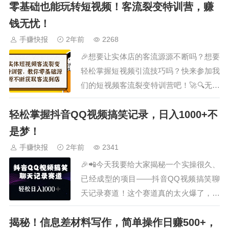
零基础也能玩转短视频！客流裂变特训营，赚
导，还有高效的学习方法和爆单技巧。无
论你是新手小白还是有一定经验的卖家，
钱无忧！
都能从中受益良多。📈💰💻💎在课程中，
手赚快报
2年前
2268
你将学习到如何优化产品标题和描述，提
🎉想要让实体店的客流源源不断吗？想要
高…
轻松掌握短视频引流技巧吗？快来参加我
们的短视频客流裂变特训营吧！🚀🔍无论
你是实体行业的老板还是负责人，无论你
轻松掌握抖音QQ视频搞笑记录，日入1000+不
的帐号流量如何，只要你渴望获取更多同
城顾客到店，这个特训营都是你的不二之
是梦！
选！💼📚在特训营中，你将学会如何打开
手赚快报
2年前
2341
同城播放量，让你的短视频迅速吸引更多
🎉📲今天我要给大家揭秘一个实操很久、
目光。同时，…
已经成型的项目——抖音QQ视频搞笑聊
天记录赛道！这个赛道真的太火爆了，轻
松日入1000+不是梦！💻💡我们的玩法超
揭秘！信息差材料写作，简单操作日赚500+，
级简单，就是用趣味搞笑的聊天记录形式