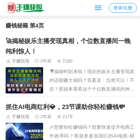
登录/注册
赚钱秘籍 第4页
🚀揭秘娱乐主播变现真相，个位数直播间一晚
纯利惊人！
手赚快报
2年前
2180
🎥揭秘时刻来啦！现在的娱乐主播变现真
的还能赚大钱吗？答案是：当然可以！不
信？那就来看看这个个位数直播间的神奇
变现之旅吧！🤩🌟首先，你得有个独特的
抓住AI电商红利💎，23节课助你轻松赚钱💸
直播内容，吸引观众的眼球。无论是唱歌
跳舞还是搞笑段子，只要你的表演足够精
手赚快报
2年前
2178
彩，观众就会买单！👏🔥其次，互动是关
🎉想要轻松赚钱吗？想要快速提升电商工
键！你得让观众感受到你的热情和真诚，
作效率吗？那就来参加我们的AI电商-财