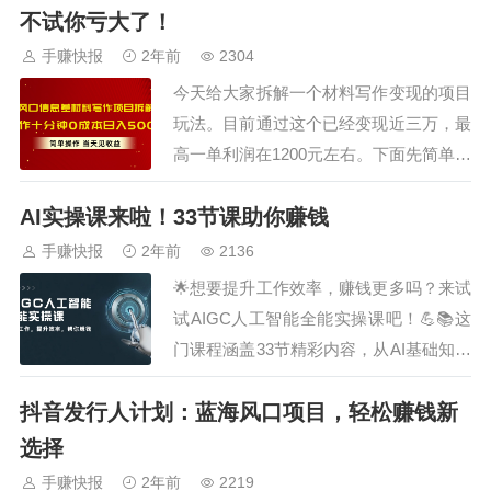
吸引年轻群体。无论是抖音还是QQ视
不试你亏大了！
频，都是年轻人的聚集地，流量池巨大，
手赚快报
2年前
2304
简直就是赚钱宝地！🤑💰按照我们的方法
今天给大家拆解一个材料写作变现的项目
去做，轻松…
玩法。目前通过这个已经变现近三万，最
高一单利润在1200元左右。下面先简单给
大家做一个项目介绍：材料写作：就是给
AI实操课来啦！33节课助你赚钱
客户提供材料代笔、润色、修改等服务。
主要的客户群是以国企事业单位和体制内
手赚快报
2年前
2136
客服为主，这种客户对材料这一块的需求
🌟想要提升工作效率，赚钱更多吗？来试
比较一致的，而且付费意愿非常高，材料
试AIGC人工智能全能实操课吧！💪📚这
的返修率…
门课程涵盖33节精彩内容，从AI基础知识
到高级应用技巧，一网打尽！🔍💡通过学
抖音发行人计划：蓝海风口项目，轻松赚钱新
习，你将掌握AI在工作中的实际应用，轻
松提升工作效率。无论是数据分析、图像
选择
处理还是自动化办公，AI都能为你提供强
手赚快报
2年前
2219