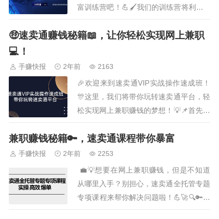
这样才能让他…
富训练营吧！💪🖌️我们的训练营将利用AI
绘画与设计，让你轻松掌握电商的核心技
🤑速卖通赚钱秘籍📖，让你轻松实现网上兼职
能。无论你是零基础还是想弯道超车，我
们都能满足你的需求。🎨💰通过23节精彩
💻！
纷呈的课程，你将学会如何运用AI技术提
手赚快报
2年前
2163
升电商工作效率，轻松实现赚钱梦想。💡
🎉欢迎来到速卖通VIP实战操作速成班！
🚀…
🎊这里，我们将带你玩转速卖通平台，轻
松实现网上兼职赚钱的梦想！💡📌首先，
我们会深入解析速卖通平台的运营模式和
兼职赚钱秘籍🔑，速卖通课程带你暴富
赚钱机制，让你快速掌握赚钱的核心秘
诀。🔍📚接下来，我们将为你提供一系列
手赚快报
2年前
2253
实战操作技巧，从选品、上架、推广到售
💼💡想要在网上兼职赚钱，但是不知道
后服务，全程指导你如何在速卖通平台上
从哪里入手？别担心，速卖通全托管专题
脱颖而出，轻…
专项课程来帮你解决问题啦！💪🚀🔍🔑这
个课程简直是赚钱秘籍，它不仅有实操指