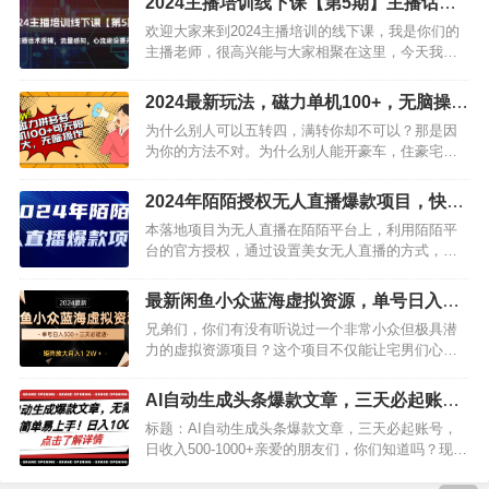
2024主播培训线下课【第5期】主播话术
逻辑，流量感知，心流建设提升等等
欢迎大家来到2024主播培训的线下课，我是你们的
主播老师，很高兴能与大家相聚在这里，今天我们
要学习的主题是关于主播话术逻辑、流量感知以及
心流建设提升等内容。首先，我们来讲讲主播话术
2024最新玩法，磁力单机100+，无脑操
逻辑。在直播过程中，主播的话术是非常关键的，
作，可无限扩大，别再错失机会了
为什么别人可以五转四，满转你却不可以？那是因
它直接影响到观众的观看体验和购买意愿。因此，
为你的方法不对。为什么别人能开豪车，住豪宅而
我们要学会运用话术技巧，引导观众…
你却不行？那是你没把握住机会。十分钟完成一单
可同时矩阵操作，一单18块，没有什么能不能赚
2024年陌陌授权无人直播爆款项目，快速
钱，你不来做就永远赚不了钱。机会只会留给有准
上手日入1000+
本落地项目为无人直播在陌陌平台上，利用陌陌平
备的人！2024磁力拼多多最新玩法链接：
台的官方授权，通过设置美女无人直播的方式，播
https://pan.baidu.co…
放各类电影内容。通过播放热门电视剧、电影等视
频内容，不仅成功吸引了大量观众驻足观看，更实
最新闲鱼小众蓝海虚拟资源，单号日入
现了直播者的可观收益。此项目的小白用户，即使
300＋，三天必起店，矩阵放大月入1-2W
兄弟们，你们有没有听说过一个非常小众但极具潜
是初次尝试，也能够实现日收入1000元以上的经济
力的虚拟资源项目？这个项目不仅能让宅男们心满
效益。个项目的操作模式极为简单，…
意足，还是一个市场蓝海！现在，只需一步手机，
你就可以随时随地参与这个项目，流量巨大，机会
AI自动生成头条爆款文章，三天必起账
难得！这个项目有什么神奇之处呢？告诉你，只要
号，简单易上手，日收入500-1000+
标题：AI自动生成头条爆款文章，三天必起账号，
操作三天，你的店铺就可以轻松起航，每天都能轻
日收入500-1000+亲爱的朋友们，你们知道吗？现在
松赚个大几十单，轻松日入三百！而且，…
有一个非常神奇的工具，可以帮助我们轻松地生成